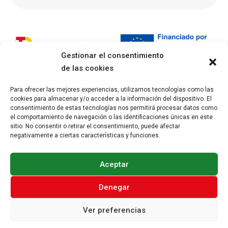
Gestionar el consentimiento
de las cookies
«Financiado por la Unión Europea – NextGenerationEU. Sin
embargo, los puntos de vista y las opiniones expresadas son
Para ofrecer las mejores experiencias, utilizamos tecnologías como las
cookies para almacenar y/o acceder a la información del dispositivo. El
únicamente los del autor o autores y no reflejan necesariamente
consentimiento de estas tecnologías nos permitirá procesar datos como
los de la Unión Europea o la Comisión Europea. Ni la Unión Europea ni
el comportamiento de navegación o las identificaciones únicas en este
la Comisión Europea pueden ser consideradas responsables de las
sitio. No consentir o retirar el consentimiento, puede afectar
negativamente a ciertas características y funciones.
mismas»
Aceptar
DT
© 2024 . Desarrollado por
Silicon
Denegar
Ver preferencias