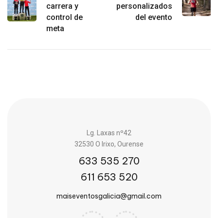
carrera y
personalizados
control de
del evento
meta
Lg. Laxas nº42
32530 O Irixo, Ourense
633 535 270
611 653 520
maiseventosgalicia@gmail.com