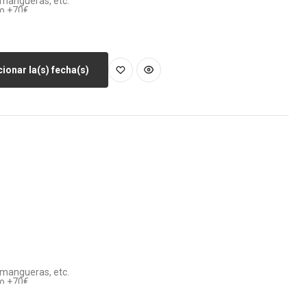
, mangueras, etc.
vo +70€
ay enchufe a menos de 100m)
ionar la(s) fecha(s)
, mangueras, etc.
vo +70€
ay enchufe a menos de 100m)