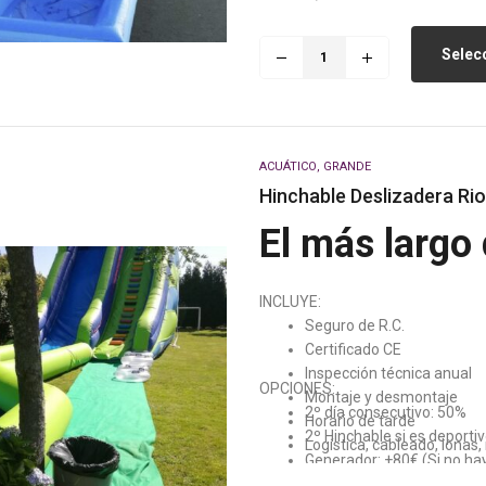
Selecc
ACUÁTICO
,
GRANDE
Hinchable Deslizadera Ri
El más largo 
INCLUYE:
Seguro de R.C.
Certificado CE
Inspección técnica anual
OPCIONES:
Montaje y desmontaje
2º día consecutivo: 50%
Horario de tarde
2º Hinchable si es deporti
Logística, cableado, lonas
Generador: +80€ (Si no h