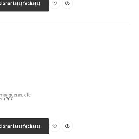
ionar la(s) fecha(s)
, mangueras, etc.
vo +70€
ay enchufe a menos de 100m)
ionar la(s) fecha(s)