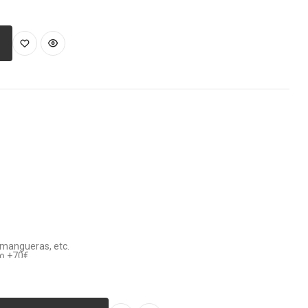
, mangueras, etc.
vo +70€
ay enchufe a menos de 100m)