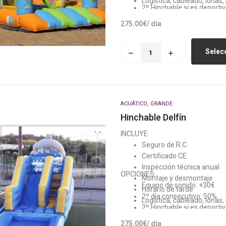
Logística, cableado, lonas
2º Hinchable si es deporti
Generador: +80€ (Si no h
275.00
€
/ día
Selecc
ACUÁTICO
,
GRANDE
Hinchable Delfín
INCLUYE:
Seguro de R.C.
Certificado CE
Inspección técnica anual
OPCIONES:
Montaje y desmontaje
Equipo de sonido: +30€
Horario de tarde
2º día consecutivo: 50%
Logística, cableado, lonas
2º Hinchable si es deporti
Generador: +80€ (Si no h
275.00
€
/ día