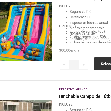
INCLUYE:
Seguro de R.C.
Certificado CE
Inspección técnica anual
OPCIONES:
Montaje y desmontaje
Equipo de sonido: +30€
Horario de tarde
2º día consecutivo: 50%
Logística, cableado, lonas
2º Hinchable si es deporti
Generador: +80€ (Si no h
300.00
€
/ día
Selecc
DEPORTIVO
,
GRANDE
Hinchable Campo de Fútb
INCLUYE:
Seguro de R.C.