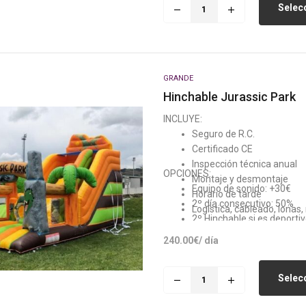
Selecc
GRANDE
Hinchable Jurassic Park
INCLUYE:
Seguro de R.C.
Certificado CE
Inspección técnica anual
OPCIONES:
Montaje y desmontaje
Equipo de sonido: +30€
Horario de tarde
2º día consecutivo: 50%
Logística, cableado, lonas
2º Hinchable si es deporti
Generador: +80€ (Si no h
240.00
€
/ día
Selecc