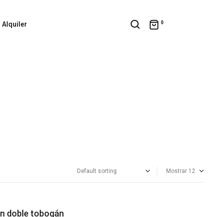
0
Alquiler
Mostrar
on doble tobogán