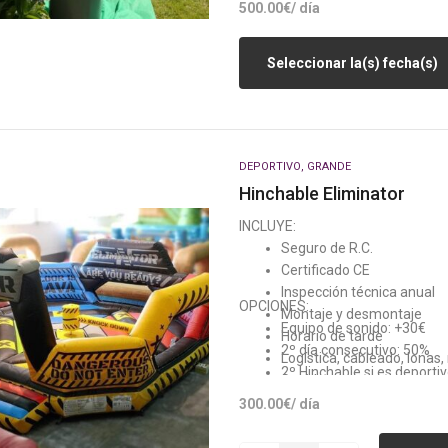
500.00
€
/ día
Seleccionar la(s) fecha(s)
DEPORTIVO
,
GRANDE
Hinchable Eliminator
INCLUYE:
Seguro de R.C.
Certificado CE
Inspección técnica anual
OPCIONES:
Montaje y desmontaje
Equipo de sonido: +30€
Horario de tarde
2º día consecutivo: 50%
Logística, cableado, lonas
2º Hinchable si es deporti
Sonido
Generador: +80€ (Si no h
1 monitor
300.00
€
/ día
1 jaima de 4×4 metros
3 horas y media