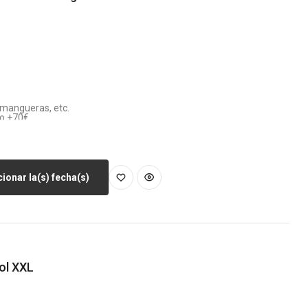
, mangueras, etc.
vo +70€
ay enchufe a menos de 100m)
ionar la(s) fecha(s)
ol XXL