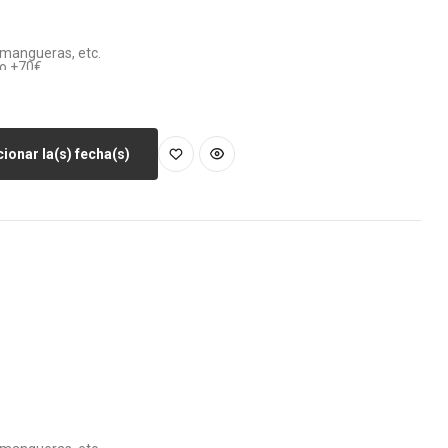
, mangueras, etc.
vo +70€
ay enchufe a menos de 100m)
ionar la(s) fecha(s)