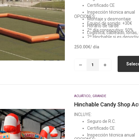
Certificado CE
Inspección técnica anual
OPCIONES:
Montaje y desmontaje
Equipo de sonido: +30€
Horario de tarde
2º día consecutivo: 50%
Logística, cableado, lonas
2º Hinchable si es deporti
Generador: +80€ (Si no h
250.00
€
/ día
Selecc
ACUÁTICO
,
GRANDE
Hinchable Candy Shop Ac
INCLUYE:
Seguro de R.C.
Certificado CE
Inspección técnica anual