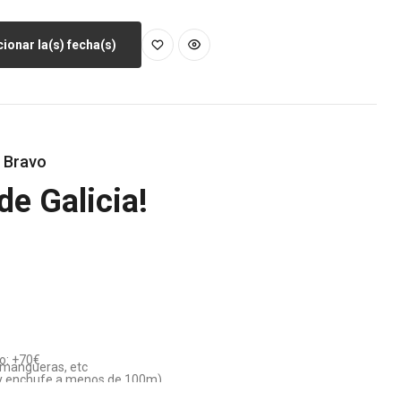
ionar la(s) fecha(s)
o Bravo
de Galicia!
vo: +70€
, mangueras, etc
ay enchufe a menos de 100m)