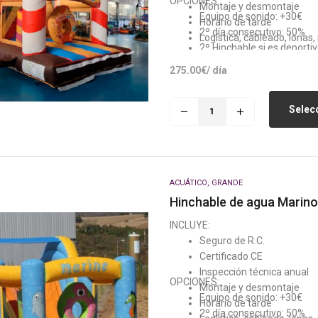
OPCIONES:
Montaje y desmontaje
Equipo de sonido: +30€
Horario de tarde
2º día consecutivo: 50%
Logística, cableado, lonas
2º Hinchable si es deporti
Generador: +80€ (Si no h
275.00
€
/ día
Selecc
ACUÁTICO
,
GRANDE
Hinchable de agua Marino
INCLUYE:
Seguro de R.C.
Certificado CE
Inspección técnica anual
OPCIONES:
Montaje y desmontaje
Equipo de sonido: +30€
Horario de tarde
2º día consecutivo: 50%